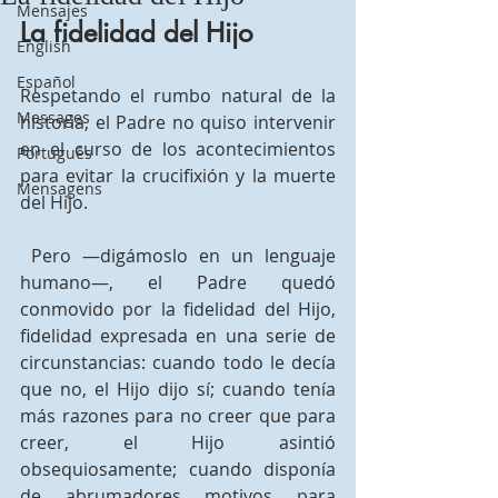
Mensajes
La fidelidad del Hijo
English
Español
Respetando el rumbo natural de la 
Messages
historia, el Padre no quiso intervenir 
en el curso de los acontecimientos 
Português
para evitar la crucifixión y la muerte 
Mensagens
del Hijo.
 Pero —digámoslo en un lenguaje 
humano—, el Padre quedó 
conmovido por la fidelidad del Hijo, 
fidelidad expresada en una serie de 
circunstancias: cuando todo le decía 
que no, el Hijo dijo sí; cuando tenía 
más razones para no creer que para 
creer, el Hijo asintió 
obsequiosamente; cuando disponía 
de abrumadores motivos para 