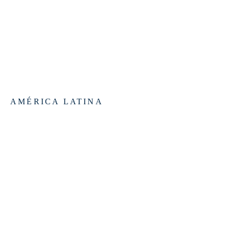
Editoriales que publican
libros de Padre Ignacio
AMÉRICA LATINA
Argentina
Editorial San Pablo
Editorial Paulinas
Brasil
Paulinas Editora
Paulus Editora
Ediciones Loyola
Ediciones Vozes