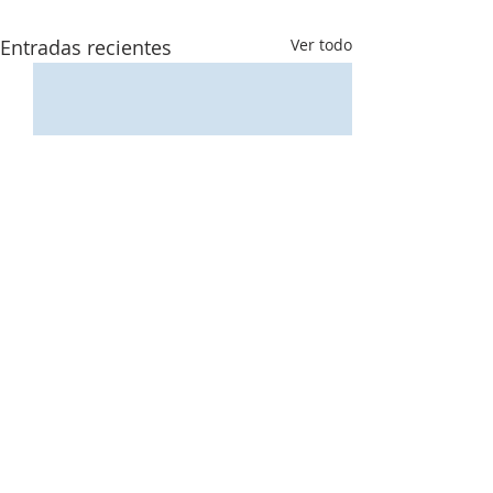
Entradas recientes
Ver todo
Amor
Comentarios
Todo está bien