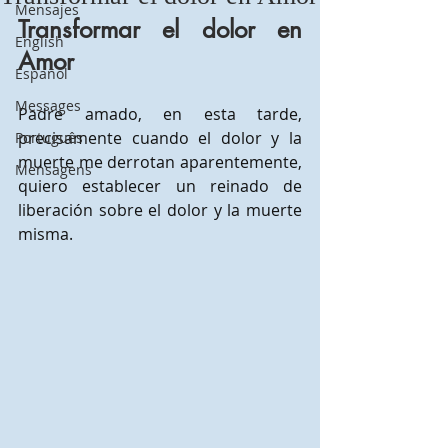
Mensajes
Transformar el dolor en 
English
Amor
Español
Messages
Padre amado, en esta tarde, 
precisamente cuando el dolor y la 
Português
muerte me derrotan aparentemente, 
Mensagens
quiero establecer un reinado de 
liberación sobre el dolor y la muerte 
misma.