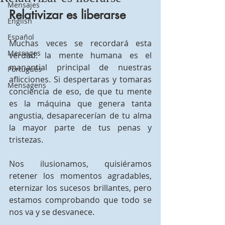
Mensajes
Relativizar es liberarse
English
Español
Muchas veces se recordará esta 
Messages
verdad: la mente humana es el 
manantial principal de nuestras 
Português
aflicciones. Si despertaras y tomaras 
Mensagens
conciencia de eso, de que tu mente 
es la máquina que genera tanta 
angustia, desaparecerían de tu alma 
la mayor parte de tus penas y 
tristezas.
Nos ilusionamos, quisiéramos 
retener los momentos agradables, 
eternizar los sucesos brillantes, pero 
estamos comprobando que todo se 
nos va y se desvanece.